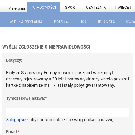

WIADOMOŚCI
SPORT
CZYTELNIA
WIĘCEJ
WIELKA BRYTANIA
POLSKA
USA
IRLANDIA
ŚWIA
WYŚLIJ ZGŁOSZENIE O NIEPRAWIDŁOWOŚCI
Dotyczy:
Bialy ze Stanow czy Europy musi mic paszport wize pobyt
czasowy rejestrowany a 30 letni czarny wystarczy ze ryło pokaże i
kartkę z napisem ze ma 17 lat i staly pobyt gwarantowany.
Tymczasowa nazwa:
*
Zaloguj się
›
aby dać komentarz na swoją unikalną nazwę.
Email:
*