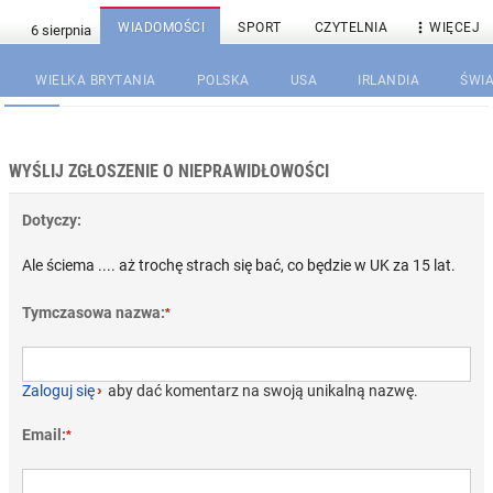

WIADOMOŚCI
SPORT
CZYTELNIA
WIĘCEJ
WIELKA BRYTANIA
POLSKA
USA
IRLANDIA
ŚWIA
WYŚLIJ ZGŁOSZENIE O NIEPRAWIDŁOWOŚCI
Dotyczy:
Ale ściema .... aż trochę strach się bać, co będzie w UK za 15 lat.
Tymczasowa nazwa:
*
Zaloguj się
›
aby dać komentarz na swoją unikalną nazwę.
Email:
*