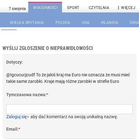

WIADOMOŚCI
SPORT
CZYTELNIA
WIĘCEJ
WIELKA BRYTANIA
POLSKA
USA
IRLANDIA
ŚWIA
WYŚLIJ ZGŁOSZENIE O NIEPRAWIDŁOWOŚCI
Dotyczy:
@Igcucucjcudf To że jakiś kraj ma Euro nie oznacza że musi mieć
takie same zarobki. Kraje mają różne zarobki w strefie Euro
Tymczasowa nazwa:
*
Zaloguj się
›
aby dać komentarz na swoją unikalną nazwę.
Email:
*