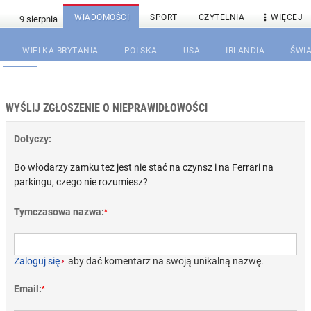

WIADOMOŚCI
SPORT
CZYTELNIA
WIĘCEJ
WIELKA BRYTANIA
POLSKA
USA
IRLANDIA
ŚWIA
WYŚLIJ ZGŁOSZENIE O NIEPRAWIDŁOWOŚCI
Dotyczy:
Bo włodarzy zamku też jest nie stać na czynsz i na Ferrari na
parkingu, czego nie rozumiesz?
Tymczasowa nazwa:
*
Zaloguj się
›
aby dać komentarz na swoją unikalną nazwę.
Email:
*