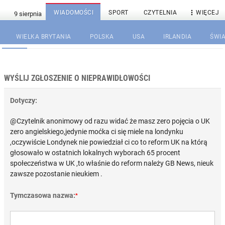

WIADOMOŚCI
SPORT
CZYTELNIA
WIĘCEJ
WIELKA BRYTANIA
POLSKA
USA
IRLANDIA
ŚWIA
WYŚLIJ ZGŁOSZENIE O NIEPRAWIDŁOWOŚCI
Dotyczy:
@Czytelnik anonimowy od razu widać że masz zero pojęcia o UK
zero angielskiego,jedynie moćka ci się miele na londynku
,oczywiście Londynek nie powiedział ci co to reform UK na którą
głosowało w ostatnich lokalnych wyborach 65 procent
społeczeństwa w UK ,to właśnie do reform należy GB News, nieuk
zawsze pozostanie nieukiem .
Tymczasowa nazwa:
*