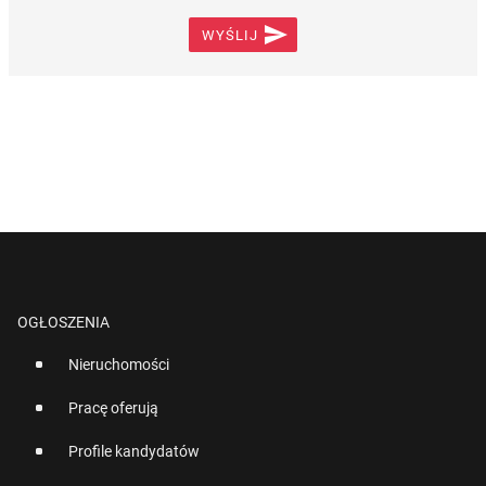

WYŚLIJ
OGŁOSZENIA
Nieruchomości
Pracę oferują
Profile kandydatów