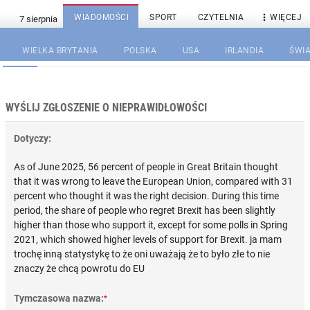

WIADOMOŚCI
SPORT
CZYTELNIA
WIĘCEJ
WIELKA BRYTANIA
POLSKA
USA
IRLANDIA
ŚWIA
WYŚLIJ ZGŁOSZENIE O NIEPRAWIDŁOWOŚCI
Dotyczy:
As of June 2025, 56 percent of people in Great Britain thought
that it was wrong to leave the European Union, compared with 31
percent who thought it was the right decision. During this time
period, the share of people who regret Brexit has been slightly
higher than those who support it, except for some polls in Spring
2021, which showed higher levels of support for Brexit. ja mam
trochę inną statystykę to że oni uważają że to było złe to nie
znaczy że chcą powrotu do EU
Tymczasowa nazwa:
*