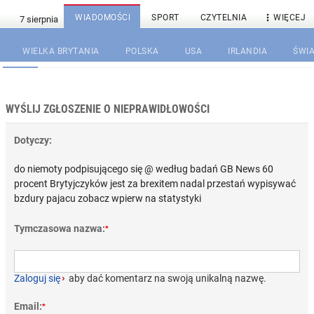

WIADOMOŚCI
SPORT
CZYTELNIA
WIĘCEJ
WIELKA BRYTANIA
POLSKA
USA
IRLANDIA
ŚWIA
WYŚLIJ ZGŁOSZENIE O NIEPRAWIDŁOWOŚCI
Dotyczy:
do niemoty podpisującego się @ według badań GB News 60
procent Brytyjczyków jest za brexitem nadal przestań wypisywać
bzdury pajacu zobacz wpierw na statystyki
Tymczasowa nazwa:
*
Zaloguj się
›
aby dać komentarz na swoją unikalną nazwę.
Email:
*