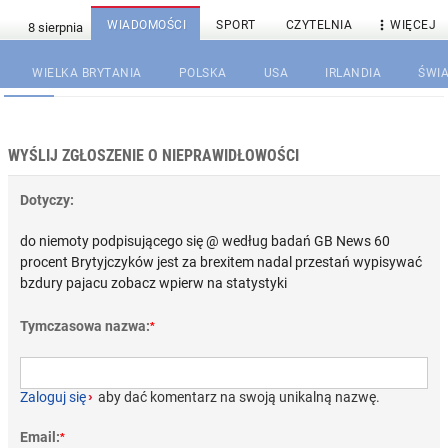

WIADOMOŚCI
SPORT
CZYTELNIA
WIĘCEJ
WIELKA BRYTANIA
POLSKA
USA
IRLANDIA
ŚWIA
WYŚLIJ ZGŁOSZENIE O NIEPRAWIDŁOWOŚCI
Dotyczy:
do niemoty podpisującego się @ według badań GB News 60
procent Brytyjczyków jest za brexitem nadal przestań wypisywać
bzdury pajacu zobacz wpierw na statystyki
Tymczasowa nazwa:
*
Zaloguj się
›
aby dać komentarz na swoją unikalną nazwę.
Email:
*