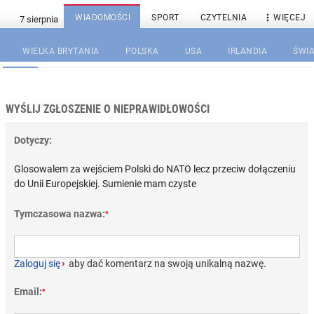

WIADOMOŚCI
SPORT
CZYTELNIA
WIĘCEJ
WIELKA BRYTANIA
POLSKA
USA
IRLANDIA
ŚWIA
WYŚLIJ ZGŁOSZENIE O NIEPRAWIDŁOWOŚCI
Dotyczy:
Glosowalem za wejściem Polski do NATO lecz przeciw dołączeniu
do Unii Europejskiej. Sumienie mam czyste
Tymczasowa nazwa:
*
Zaloguj się
›
aby dać komentarz na swoją unikalną nazwę.
Email:
*