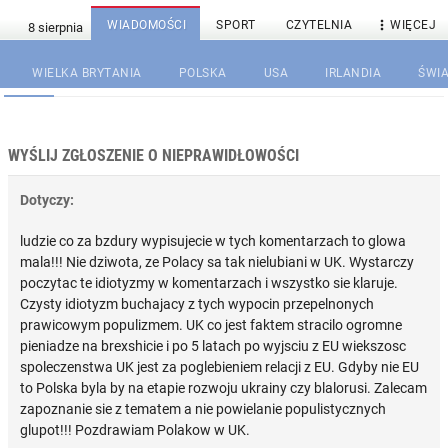

WIADOMOŚCI
SPORT
CZYTELNIA
WIĘCEJ
WIELKA BRYTANIA
POLSKA
USA
IRLANDIA
ŚWIA
WYŚLIJ ZGŁOSZENIE O NIEPRAWIDŁOWOŚCI
Dotyczy:
ludzie co za bzdury wypisujecie w tych komentarzach to glowa
mala!!! Nie dziwota, ze Polacy sa tak nielubiani w UK. Wystarczy
poczytac te idiotyzmy w komentarzach i wszystko sie klaruje.
Czysty idiotyzm buchajacy z tych wypocin przepelnonych
prawicowym populizmem. UK co jest faktem stracilo ogromne
pieniadze na brexshicie i po 5 latach po wyjsciu z EU wiekszosc
spoleczenstwa UK jest za poglebieniem relacji z EU. Gdyby nie EU
to Polska byla by na etapie rozwoju ukrainy czy blalorusi. Zalecam
zapoznanie sie z tematem a nie powielanie populistycznych
glupot!!! Pozdrawiam Polakow w UK.