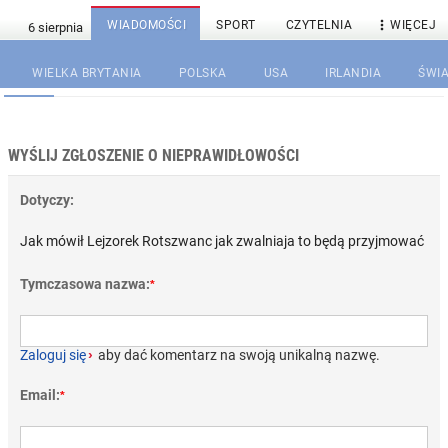

WIADOMOŚCI
SPORT
CZYTELNIA
WIĘCEJ
WIELKA BRYTANIA
POLSKA
USA
IRLANDIA
ŚWIA
WYŚLIJ ZGŁOSZENIE O NIEPRAWIDŁOWOŚCI
Dotyczy:
Jak mówił Lejzorek Rotszwanc jak zwalniaja to będą przyjmować
Tymczasowa nazwa:
*
Zaloguj się
›
aby dać komentarz na swoją unikalną nazwę.
Email:
*