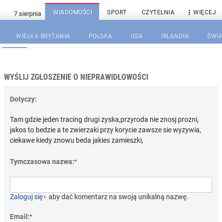

WIADOMOŚCI
SPORT
CZYTELNIA
WIĘCEJ
WIELKA BRYTANIA
POLSKA
USA
IRLANDIA
ŚWIA
WYŚLIJ ZGŁOSZENIE O NIEPRAWIDŁOWOŚCI
Dotyczy:
Tam gdzie jeden tracing drugi zyska,przyroda nie znosj prozni,
jakos to bedzie a te zwierzaki przy korycie zawsze sie wyzywia,
ciekawe kiedy znowu beda jakies zamieszki,
Tymczasowa nazwa:
*
Zaloguj się
›
aby dać komentarz na swoją unikalną nazwę.
Email:
*