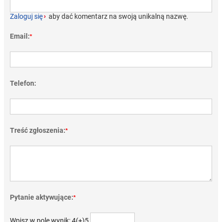
Zaloguj się
›
aby dać komentarz na swoją unikalną nazwę.
Email:
*
Telefon:
Treść zgłoszenia:
*
Pytanie aktywujące:
*
Wpisz w pole wynik: 4(+)5