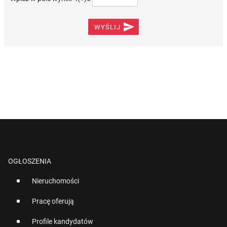

WYŚLIJ
OGŁOSZENIA
Nieruchomości
Pracę oferują
Profile kandydatów