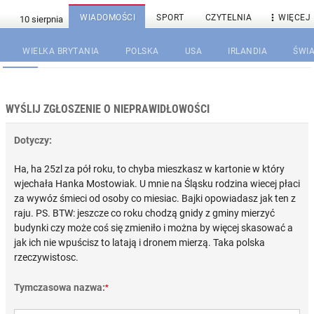

WIADOMOŚCI
SPORT
CZYTELNIA
WIĘCEJ
WIELKA BRYTANIA
POLSKA
USA
IRLANDIA
ŚWIA
WYŚLIJ ZGŁOSZENIE O NIEPRAWIDŁOWOŚCI
Dotyczy:
Ha, ha 25zl za pół roku, to chyba mieszkasz w kartonie w który
wjechała Hanka Mostowiak. U mnie na Śląsku rodzina wiecej płaci
za wywóz śmieci od osoby co miesiac. Bajki opowiadasz jak ten z
raju. PS. BTW: jeszcze co roku chodzą gnidy z gminy mierzyć
budynki czy może coś się zmieniło i można by więcej skasować a
jak ich nie wpuścisz to latają i dronem mierzą. Taka polska
rzeczywistosc.
Tymczasowa nazwa:
*