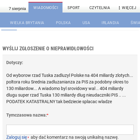

WIADOMOŚCI
SPORT
CZYTELNIA
WIĘCEJ
WIELKA BRYTANIA
POLSKA
USA
IRLANDIA
ŚWIA
WYŚLIJ ZGŁOSZENIE O NIEPRAWIDŁOWOŚCI
Dotyczy:
Od wyborow rzad Tuska zadluzyl Polske na 404 miliardy zlotych...
poltora roku Srednia zadluzanianza za PIS za podobny okres to
130 miliardow... A wiadomo byl srovidowy wal .. 404 miliardy
dlugu super rzad Tuska 130 miliardy dlug nieudaczniki PIS .. ...
PODATEK KATASTRALNY tak bedziecie splacac wladze
Tymczasowa nazwa:
*
Zaloguj się
›
aby dać komentarz na swoją unikalną nazwę.