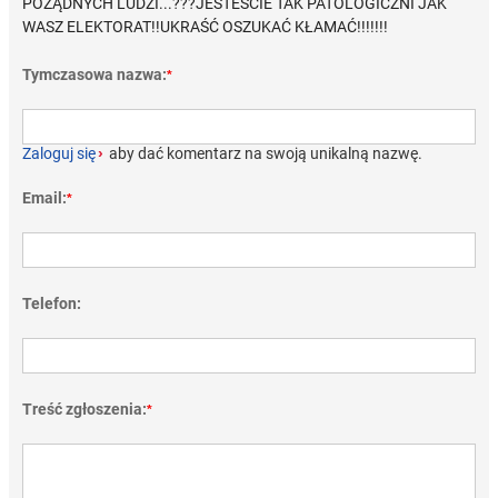
POŻĄDNYCH LUDZI...???JESTEŚCIE TAK PATOLOGICZNI JAK
WASZ ELEKTORAT!!UKRAŚĆ OSZUKAĆ KŁAMAĆ!!!!!!!
Tymczasowa nazwa:
*
Zaloguj się
›
aby dać komentarz na swoją unikalną nazwę.
Email:
*
Telefon:
Treść zgłoszenia:
*