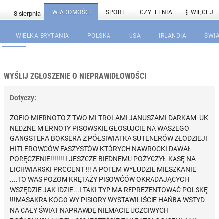

WIADOMOŚCI
SPORT
CZYTELNIA
WIĘCEJ
WIELKA BRYTANIA
POLSKA
USA
IRLANDIA
ŚWIA
WYŚLIJ ZGŁOSZENIE O NIEPRAWIDŁOWOŚCI
Dotyczy:
ZOFIO MIERNOTO Z TWOIMI TROLAMI JANUSZAMI DARKAMI UK
NEDZNE MIERNOTY PISOWSKIE GŁOSUJCIE NA WASZEGO
GANGSTERA BOKSERA Z PÓŁSIWIATKA SUTENERÓW ZŁODZIEJI
HITLEROWCÓW FASZYSTÓW KTÓRYCH NAWROCKI DAWAŁ
PORĘCZENIE!!!!!!! I JESZCZE BIEDNEMU POŻYCZYŁ KASĘ NA
LICHWIARSKI PROCENT !!! A POTEM WYŁUDZIŁ MIESZKANIE
....TO WAS POŻOM KRĘTAŻY PISOWĆÓW OKRADAJĄCYCH
WSZĘDZIE JAK IDZIE...I TAKI TYP MA REPREZENTOWAĆ POLSKĘ
!!!MASAKRA KOGO WY PISIORY WYSTAWILIŚCIE HAŃBA WSTYD
NA CAŁY ŚWIAT NAPRAWDĘ NIEMACIE UCZCIWYCH