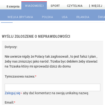

WIADOMOŚCI
SPORT
CZYTELNIA
WIĘCEJ
WIELKA BRYTANIA
POLSKA
USA
IRLANDIA
ŚWIA
WYŚLIJ ZGŁOSZENIE O NIEPRAWIDŁOWOŚCI
Dotyczy:
Nie uwierze nigdy że Polacy tak zagłosowali , to jest fałsz I plan ,
żeby nas zniszczyc jako naród .Trzeba byc debilem żeby stawiać
na Trzaska ktòry mi sprowadzi dzicz do domu
Tymczasowa nazwa:
*
Zaloguj się
›
aby dać komentarz na swoją unikalną nazwę.
Email:
*