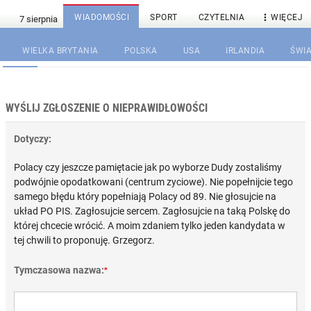

WIADOMOŚCI
SPORT
CZYTELNIA
WIĘCEJ
WIELKA BRYTANIA
POLSKA
USA
IRLANDIA
ŚWIA
WYŚLIJ ZGŁOSZENIE O NIEPRAWIDŁOWOŚCI
Dotyczy:
Polacy czy jeszcze pamiętacie jak po wyborze Dudy zostaliśmy
podwójnie opodatkowani (centrum zyciowe). Nie popełnijcie tego
samego błędu który popełniają Polacy od 89. Nie głosujcie na
układ PO PIS. Zagłosujcie sercem. Zagłosujcie na taką Polskę do
której chcecie wrócić. A moim zdaniem tylko jeden kandydata w
tej chwili to proponuję. Grzegorz.
Tymczasowa nazwa:
*