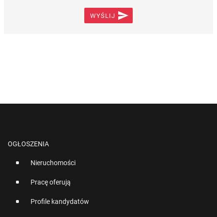

WYŚLIJ
OGŁOSZENIA
Nieruchomości
Pracę oferują
Profile kandydatów