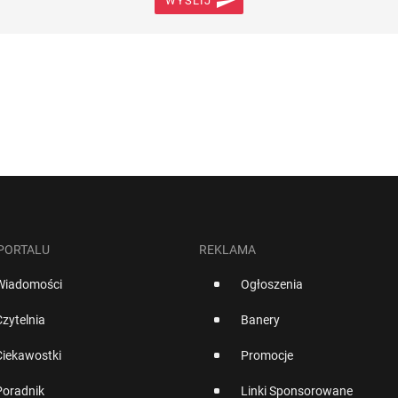

WYŚLIJ
 PORTALU
REKLAMA
Wiadomości
Ogłoszenia
Czytelnia
Banery
Ciekawostki
Promocje
Poradnik
Linki Sponsorowane