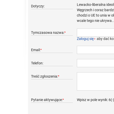
Lewacko-liberalna ideo
Dotyczy:
Węgrzech i coraz bardzi
chodzi o UE to unia w o
wcale tego nie ukrywa..
Tymczasowa nazwa:
*
Zaloguj się
›
aby dać ko
Email:
*
Telefon:
Treść zgłoszenia:
*
Pytanie aktywujące:
Wpisz w pole wynik: 6(-
*