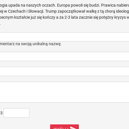
logia upada na naszych oczach. Europa powoli się budzi. Prawica nabi
ej w Czechach i Słowacji. Trump zapoczątkował walkę z tą chorą ideologią 
becnym kształcie już się kończy a za 2-3 lata zacznie się potężny kryzys w
.
mentarz na swoją unikalną nazwę.
)3