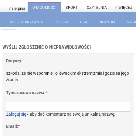

WIADOMOŚCI
SPORT
CZYTELNIA
WIĘCEJ
WIELKA BRYTANIA
POLSKA
USA
IRLANDIA
ŚWIA
WYŚLIJ ZGŁOSZENIE O NIEPRAWIDŁOWOŚCI
Dotyczy:
szkoda, ze nie wspomnieli o lewackim ekstremizmie i gdzie sa jego
zrodla
Tymczasowa nazwa:
*
Zaloguj się
›
aby dać komentarz na swoją unikalną nazwę.
Email:
*