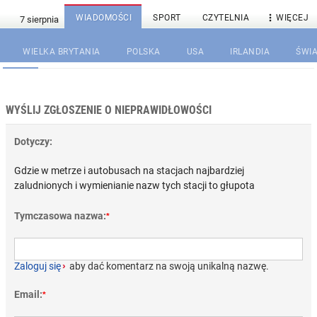

WIADOMOŚCI
SPORT
CZYTELNIA
WIĘCEJ
WIELKA BRYTANIA
POLSKA
USA
IRLANDIA
ŚWIA
WYŚLIJ ZGŁOSZENIE O NIEPRAWIDŁOWOŚCI
Dotyczy:
Gdzie w metrze i autobusach na stacjach najbardziej
zaludnionych i wymienianie nazw tych stacji to głupota
Tymczasowa nazwa:
*
Zaloguj się
›
aby dać komentarz na swoją unikalną nazwę.
Email:
*