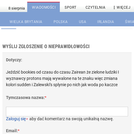

WIADOMOŚCI
SPORT
CZYTELNIA
WIĘCEJ
WIELKA BRYTANIA
POLSKA
USA
IRLANDIA
ŚWIA
WYŚLIJ ZGŁOSZENIE O NIEPRAWIDŁOWOŚCI
Dotyczy:
Jeździć bookies od czasu do czasu Zairean że zielone ludziki I
wyznawcy protons mają wywalone na te znaku więc zmiana
kolori sudden i Zalewski’s splynie po nich jak woda po kaczce
Tymczasowa nazwa:
*
Zaloguj się
›
aby dać komentarz na swoją unikalną nazwę.
Email:
*