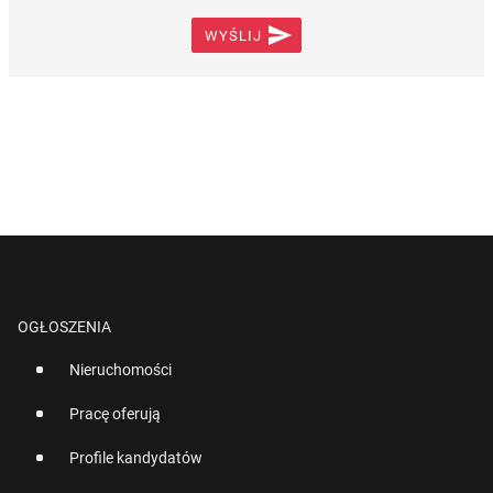

WYŚLIJ
OGŁOSZENIA
Nieruchomości
Pracę oferują
Profile kandydatów