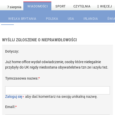

WIADOMOŚCI
SPORT
CZYTELNIA
WIĘCEJ
WIELKA BRYTANIA
POLSKA
USA
IRLANDIA
ŚWIA
WYŚLIJ ZGŁOSZENIE O NIEPRAWIDŁOWOŚCI
Dotyczy:
Już home office wydał oświadczenie, osoby które nielegalnie
przybyły do UK nigdy niedostana obywatelstwa tzn ze i azylu też.
Tymczasowa nazwa:
*
Zaloguj się
›
aby dać komentarz na swoją unikalną nazwę.
Email:
*