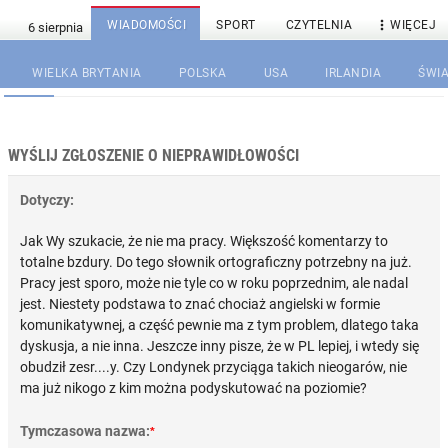

WIADOMOŚCI
SPORT
CZYTELNIA
WIĘCEJ
WIELKA BRYTANIA
POLSKA
USA
IRLANDIA
ŚWIA
WYŚLIJ ZGŁOSZENIE O NIEPRAWIDŁOWOŚCI
Dotyczy:
Jak Wy szukacie, że nie ma pracy. Większość komentarzy to
totalne bzdury. Do tego słownik ortograficzny potrzebny na już.
Pracy jest sporo, może nie tyle co w roku poprzednim, ale nadal
jest. Niestety podstawa to znać chociaż angielski w formie
komunikatywnej, a część pewnie ma z tym problem, dlatego taka
dyskusja, a nie inna. Jeszcze inny pisze, że w PL lepiej, i wtedy się
obudził zesr....y. Czy Londynek przyciąga takich nieogarów, nie
ma już nikogo z kim można podyskutować na poziomie?
Tymczasowa nazwa:
*