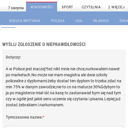

WIADOMOŚCI
SPORT
CZYTELNIA
WIĘCEJ
WIELKA BRYTANIA
POLSKA
USA
IRLANDIA
ŚWIA
WYŚLIJ ZGŁOSZENIE O NIEPRAWIDŁOWOŚCI
Dotyczy:
A w Polsce jest inaczej?też nikt mnie nie chce,nurkowałem nawet
po marketach.No może nie mam magistra ale dwie szkoły
policealne z dyplomami:żeby dostać ten dyplom to trzeba zdać na
min 75% w danym zawodzie,nie to co na maturze 30%Gdybym to
ja po magisterce miał iść na kasę to zastanawiał bym się nad tym
czy w ogóle jest jakiś sens uczenia się czytania i pisania.Lepiej już
zostać żebrakiem i narkomanem.
Tymczasowa nazwa:
*