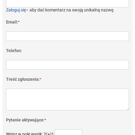
Zaloguj się
›
aby dać komentarz na swoją unikalną nazwę.
Email:
*
Telefon:
Treść zgłoszenia:
*
Pytanie aktywujące:
*
Wpisz w pole wynik: 2(+)1