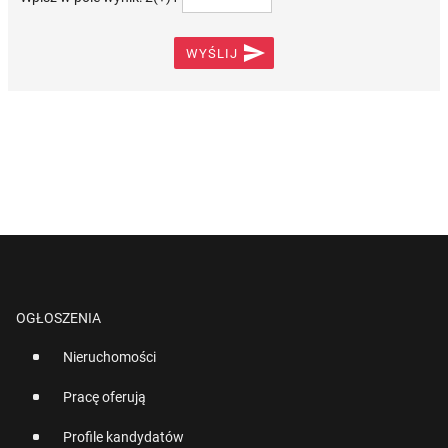

WYŚLIJ
OGŁOSZENIA
Nieruchomości
Pracę oferują
Profile kandydatów