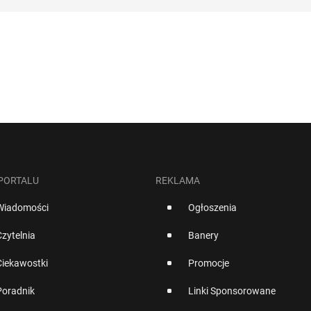
 PORTALU
REKLAMA
Wiadomości
Ogłoszenia
Czytelnia
Banery
Ciekawostki
Promocje
Poradnik
Linki Sponsorowane