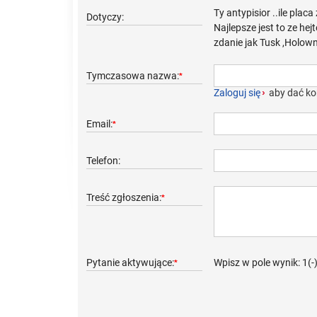
Ty antypisior ..ile plac
Dotyczy:
Najlepsze jest to ze hej
zdanie jak Tusk ,Holown
Tymczasowa nazwa:
*
Zaloguj się
›
aby dać ko
Email:
*
Telefon:
Treść zgłoszenia:
*
Pytanie aktywujące:
Wpisz w pole wynik: 1(-
*