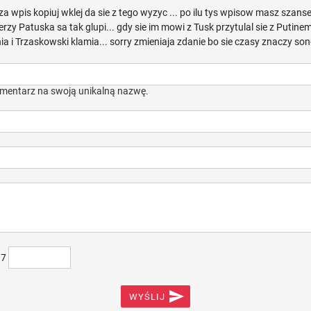
a za wpis kopiuj wklej da sie z tego wyzyc ... po ilu tys wpisow masz szans
terzy Patuska sa tak glupi... gdy sie im mowi z Tusk przytulal sie z Putine
ia i Trzaskowski klamia... sorry zmieniaja zdanie bo sie czasy znaczy sond
mentarz na swoją unikalną nazwę.
)7

WYŚLIJ