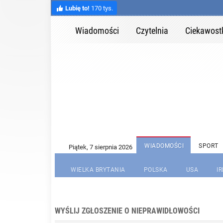
Lubię to!
170 tys.
Wiadomości
Czytelnia
Ciekawost
WIADOMOŚCI
SPORT
WIELKA BRYTANIA
POLSKA
USA
I
WYŚLIJ ZGŁOSZENIE O NIEPRAWIDŁOWOŚCI