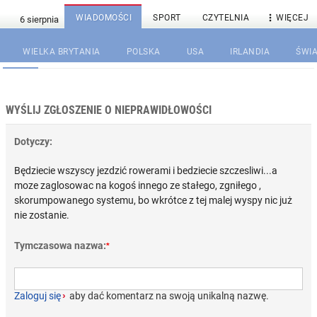

WIADOMOŚCI
SPORT
CZYTELNIA
WIĘCEJ
WIELKA BRYTANIA
POLSKA
USA
IRLANDIA
ŚWIA
WYŚLIJ ZGŁOSZENIE O NIEPRAWIDŁOWOŚCI
Dotyczy:
Będziecie wszyscy jezdzić rowerami i bedziecie szczesliwi...a
moze zaglosowac na kogoś innego ze stałego, zgniłego ,
skorumpowanego systemu, bo wkrótce z tej malej wyspy nic już
nie zostanie.
Tymczasowa nazwa:
*
Zaloguj się
›
aby dać komentarz na swoją unikalną nazwę.