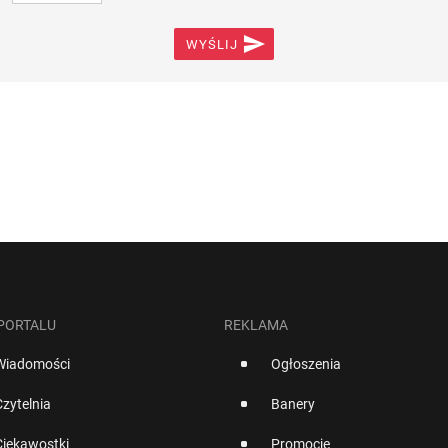

WYŚLIJ
 PORTALU
REKLAMA
Wiadomości
Ogłoszenia
Czytelnia
Banery
Ciekawostki
Promocje