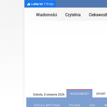
Lubię to!
170 tys.
Wiadomości
Czytelnia
Ciekawost
WIADOMOŚCI
SPORT
WIELKA BRYTANIA
POLSKA
USA
I