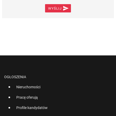

WYŚLIJ
OGŁOSZENIA
Nieruchomości
Pracę oferują
Profile kandydatów