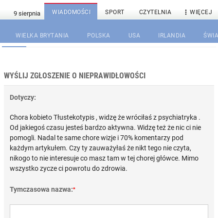

WIADOMOŚCI
SPORT
CZYTELNIA
WIĘCEJ
WIELKA BRYTANIA
POLSKA
USA
IRLANDIA
ŚWIA
WYŚLIJ ZGŁOSZENIE O NIEPRAWIDŁOWOŚCI
Dotyczy:
Chora kobieto Tłustekotypis , widzę że wróciłaś z psychiatryka .
Od jakiegoś czasu jesteś bardzo aktywna. Widzę też że nic ci nie
pomogli. Nadal te same chore wizje i 70% komentarzy pod
każdym artykułem. Czy ty zauważyłaś że nikt tego nie czyta,
nikogo to nie interesuje co masz tam w tej chorej główce. Mimo
wszystko zycze ci powrotu do zdrowia.
Tymczasowa nazwa:
*