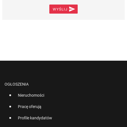

WYŚLIJ
OGŁOSZENIA
Nieruchomości
Pracę oferują
Profile kandydatów