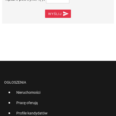

WYŚLIJ
OGŁOSZENIA
Nieruchomości
Pracę oferują
Profile kandydatów