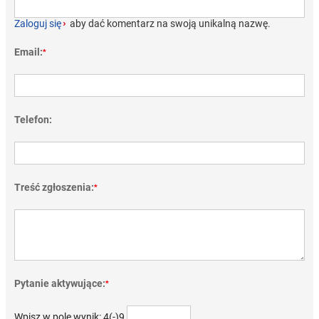
Zaloguj się
›
aby dać komentarz na swoją unikalną nazwę.
Email:
*
Telefon:
Treść zgłoszenia:
*
Pytanie aktywujące:
*
Wpisz w pole wynik: 4(-)9