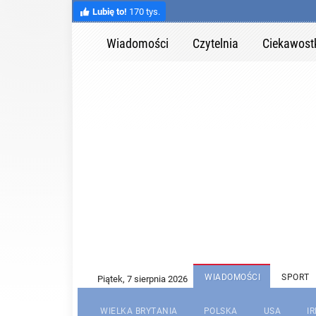
Lubię to!
170 tys.
Wiadomości
Czytelnia
Ciekawost
WIADOMOŚCI
SPORT
WIELKA BRYTANIA
POLSKA
USA
I