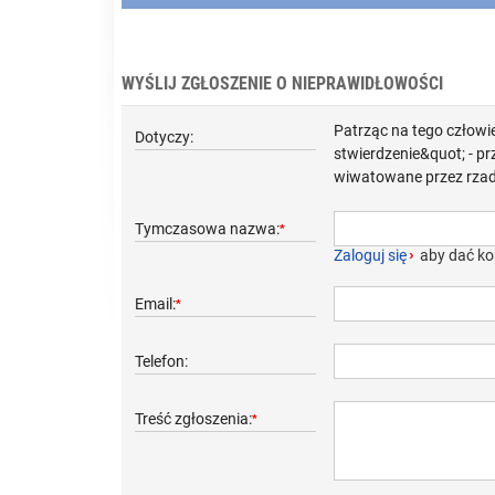
WYŚLIJ ZGŁOSZENIE O NIEPRAWIDŁOWOŚCI
Patrząc na tego człowi
Dotyczy:
stwierdzenie&quot; - pr
wiwatowane przez rzad
Tymczasowa nazwa:
*
Zaloguj się
›
aby dać ko
Email:
*
Telefon:
Treść zgłoszenia:
*