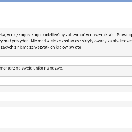
eka, widzę kogoś, kogo chcielibyśmy zatrzymać w naszym kraju. Prawd
zyznał prezydent Nie martw sie ze zostaniesz skrytylowany za stwierdzen
zacych z niemalze wszystkich krajow swiata.
mentarz na swoją unikalną nazwę.