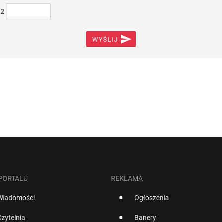
)2

WYŚLIJ
 PORTALU
REKLAMA
Wiadomości
Ogłoszenia
Czytelnia
Banery