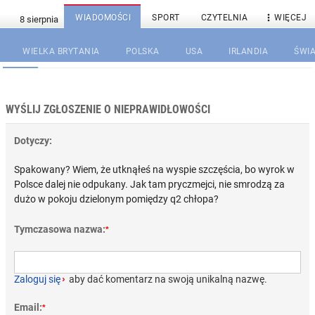

WIADOMOŚCI
SPORT
CZYTELNIA
WIĘCEJ
WIELKA BRYTANIA
POLSKA
USA
IRLANDIA
ŚWIA
WYŚLIJ ZGŁOSZENIE O NIEPRAWIDŁOWOŚCI
Dotyczy:
Spakowany? Wiem, że utknąłeś na wyspie szczęścia, bo wyrok w
Polsce dalej nie odpukany. Jak tam pryczmejci, nie smrodzą za
dużo w pokoju dzielonym pomiędzy q2 chłopa?
Tymczasowa nazwa:
*
Zaloguj się
›
aby dać komentarz na swoją unikalną nazwę.
Email:
*