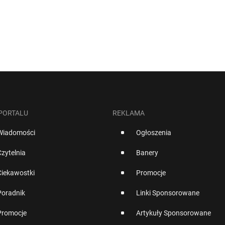
 PORTALU
REKLAMA
Wiadomości
Ogłoszenia
Czytelnia
Banery
Ciekawostki
Promocje
Poradnik
Linki Sponsorowane
Promocje
Artykuły Sponsorowane