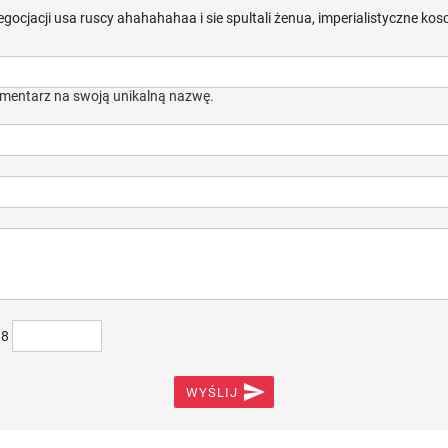
egocjacji usa ruscy ahahahahaa i sie spultali żenua, imperialistyczne kos
mentarz na swoją unikalną nazwę.
)8

WYŚLIJ