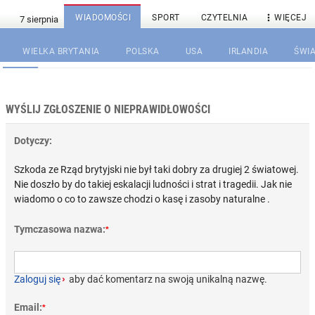

WIADOMOŚCI
SPORT
CZYTELNIA
WIĘCEJ
WIELKA BRYTANIA
POLSKA
USA
IRLANDIA
ŚWIA
WYŚLIJ ZGŁOSZENIE O NIEPRAWIDŁOWOŚCI
Dotyczy:
Szkoda ze Rząd brytyjski nie był taki dobry za drugiej 2 światowej.
Nie doszło by do takiej eskalacji ludności i strat i tragedii. Jak nie
wiadomo o co to zawsze chodzi o kasę i zasoby naturalne .
Tymczasowa nazwa:
*
Zaloguj się
›
aby dać komentarz na swoją unikalną nazwę.
Email:
*