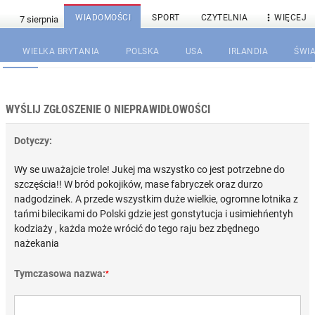

WIADOMOŚCI
SPORT
CZYTELNIA
WIĘCEJ
WIELKA BRYTANIA
POLSKA
USA
IRLANDIA
ŚWIA
WYŚLIJ ZGŁOSZENIE O NIEPRAWIDŁOWOŚCI
Dotyczy:
Wy se uważajcie trole! Jukej ma wszystko co jest potrzebne do
szczęścia!! W bród pokojików, mase fabryczek oraz durzo
nadgodzinek. A przede wszystkim duże wielkie, ogromne lotnika z
tańmi bilecikami do Polski gdzie jest gonstytucja i usimiehńentyh
kodziaży , każda może wrócić do tego raju bez zbędnego
nażekania
Tymczasowa nazwa:
*