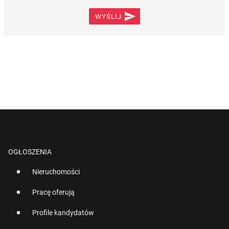

WYŚLIJ
OGŁOSZENIA
Nieruchomości
Pracę oferują
Profile kandydatów