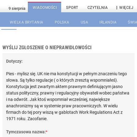

WIADOMOŚCI
SPORT
CZYTELNIA
WIĘCEJ
WIELKA BRYTANIA
POLSKA
USA
IRLANDIA
ŚWIA
WYŚLIJ ZGŁOSZENIE O NIEPRAWIDŁOWOŚCI
Dotyczy:
Pies - mylisz się. UK nie ma konstytucji w pełnym znaczeniu tego
słowa. Są tylko regulacje ( o których zresztą wspomniałeś).
Konstytucja jest zwartym aktem prawnym definiującym jasno
status polityczny, prawny i regulacyjny obywateli wobec państwa
i na odwrót. Jak ktoś wspomniał wcześniej, największe
anachronizmy są w systemie praw pracowniczych. W wielu
firmach do tej pory wiszą w gablotach Work Regulations Act z
1971 roku. Zacofanie.
Tymczasowa nazwa:
*