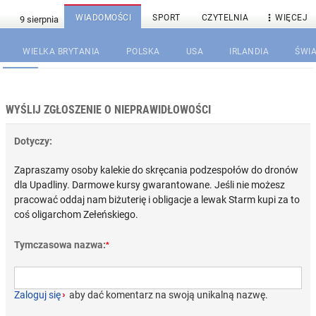

WIADOMOŚCI
SPORT
CZYTELNIA
WIĘCEJ
WIELKA BRYTANIA
POLSKA
USA
IRLANDIA
ŚWIA
WYŚLIJ ZGŁOSZENIE O NIEPRAWIDŁOWOŚCI
Dotyczy:
Zapraszamy osoby kalekie do skręcania podzespołów do dronów
dla Upadliny. Darmowe kursy gwarantowane. Jeśli nie możesz
pracować oddaj nam biżuterię i obligacje a lewak Starm kupi za to
coś oligarchom Zełeńskiego.
Tymczasowa nazwa:
*
Zaloguj się
›
aby dać komentarz na swoją unikalną nazwę.