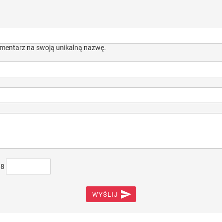
mentarz na swoją unikalną nazwę.
)8

WYŚLIJ