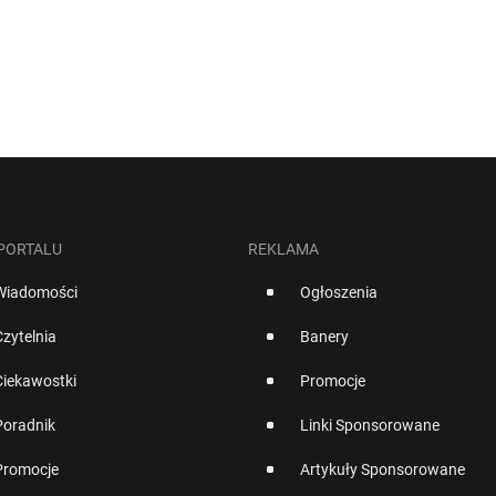
 PORTALU
REKLAMA
Wiadomości
Ogłoszenia
Czytelnia
Banery
Ciekawostki
Promocje
Poradnik
Linki Sponsorowane
Promocje
Artykuły Sponsorowane