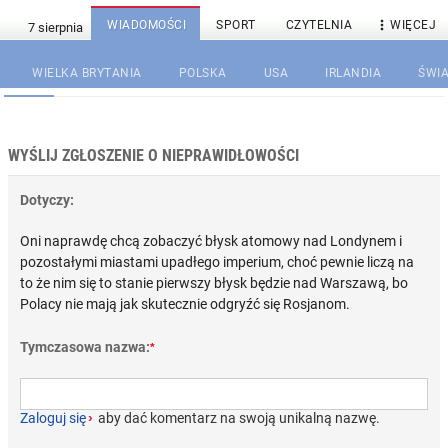

WIADOMOŚCI
SPORT
CZYTELNIA
WIĘCEJ
WIELKA BRYTANIA
POLSKA
USA
IRLANDIA
ŚWIA
WYŚLIJ ZGŁOSZENIE O NIEPRAWIDŁOWOŚCI
Dotyczy:
Oni naprawdę chcą zobaczyć błysk atomowy nad Londynem i
pozostałymi miastami upadłego imperium, choć pewnie liczą na
to że nim się to stanie pierwszy błysk będzie nad Warszawą, bo
Polacy nie mają jak skutecznie odgryźć się Rosjanom.
Tymczasowa nazwa:
*
Zaloguj się
›
aby dać komentarz na swoją unikalną nazwę.