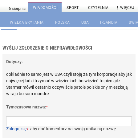

WIADOMOŚCI
SPORT
CZYTELNIA
WIĘCEJ
WIELKA BRYTANIA
POLSKA
USA
IRLANDIA
ŚWIA
WYŚLIJ ZGŁOSZENIE O NIEPRAWIDŁOWOŚCI
Dotyczy:
dokładnie to samo jest w USA czyli stoją za tym korporacje aby jak
najwięcej ludzi trzymać w więzieniach bo więzień to pieniądz
Starmer mówił ostatnio oczywiście patole polskie ony mieszkają
w raju bo som mondre
Tymczasowa nazwa:
*
Zaloguj się
›
aby dać komentarz na swoją unikalną nazwę.