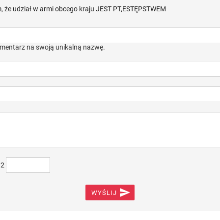
m, że udział w armi obcego kraju JEST PT,ESTĘPSTWEM
mentarz na swoją unikalną nazwę.
)2

WYŚLIJ