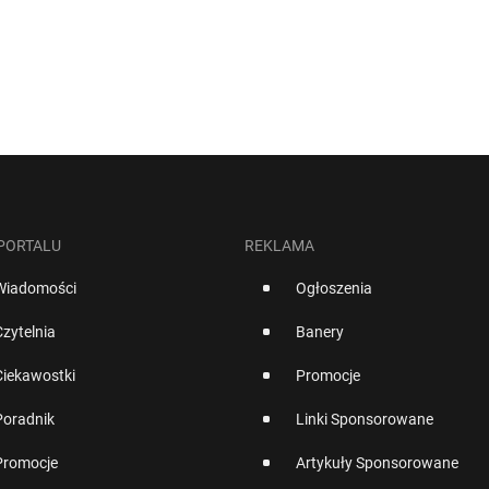
 PORTALU
REKLAMA
Wiadomości
Ogłoszenia
Czytelnia
Banery
Ciekawostki
Promocje
Poradnik
Linki Sponsorowane
Promocje
Artykuły Sponsorowane