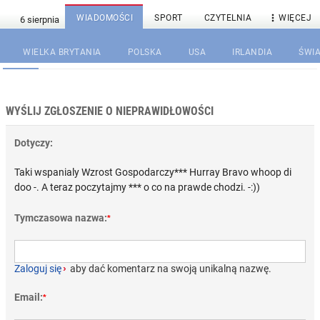

WIADOMOŚCI
SPORT
CZYTELNIA
WIĘCEJ
WIELKA BRYTANIA
POLSKA
USA
IRLANDIA
ŚWIA
WYŚLIJ ZGŁOSZENIE O NIEPRAWIDŁOWOŚCI
Dotyczy:
Taki wspanialy Wzrost Gospodarczy*** Hurray Bravo whoop di
doo -. A teraz poczytajmy *** o co na prawde chodzi. -:))
Tymczasowa nazwa:
*
Zaloguj się
›
aby dać komentarz na swoją unikalną nazwę.
Email:
*