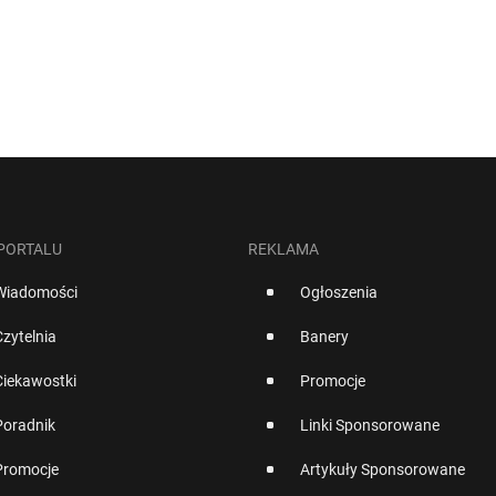
 PORTALU
REKLAMA
Wiadomości
Ogłoszenia
Czytelnia
Banery
Ciekawostki
Promocje
Poradnik
Linki Sponsorowane
Promocje
Artykuły Sponsorowane