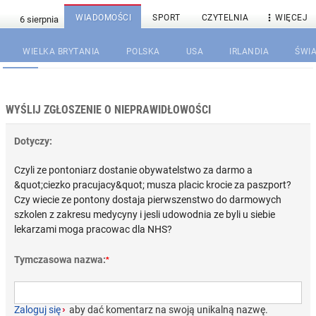

WIADOMOŚCI
SPORT
CZYTELNIA
WIĘCEJ
WIELKA BRYTANIA
POLSKA
USA
IRLANDIA
ŚWIA
WYŚLIJ ZGŁOSZENIE O NIEPRAWIDŁOWOŚCI
Dotyczy:
Czyli ze pontoniarz dostanie obywatelstwo za darmo a
&quot;ciezko pracujacy&quot; musza placic krocie za paszport?
Czy wiecie ze pontony dostaja pierwszenstwo do darmowych
szkolen z zakresu medycyny i jesli udowodnia ze byli u siebie
lekarzami moga pracowac dla NHS?
Tymczasowa nazwa:
*
Zaloguj się
›
aby dać komentarz na swoją unikalną nazwę.