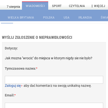

WIADOMOŚCI
SPORT
CZYTELNIA
WIĘCEJ
WIELKA BRYTANIA
POLSKA
USA
IRLANDIA
ŚWIA
WYŚLIJ ZGŁOSZENIE O NIEPRAWIDŁOWOŚCI
Dotyczy:
Jak mozna ''wrocic'' do miejsca w ktorym nigdy sie nie bylo?
Tymczasowa nazwa:
*
Zaloguj się
›
aby dać komentarz na swoją unikalną nazwę.
Email:
*