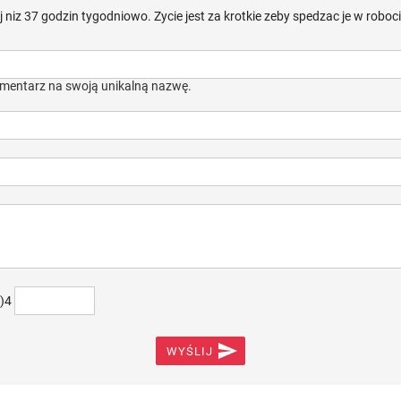
ej niz 37 godzin tygodniowo. Zycie jest za krotkie zeby spedzac je w roboc
mentarz na swoją unikalną nazwę.
+)4

WYŚLIJ