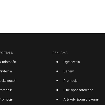
 PORTALU
REKLAMA
Wiadomości
Ogłoszenia
Czytelnia
Banery
Ciekawostki
Promocje
Poradnik
Linki Sponsorowane
Promocje
Artykuły Sponsorowane