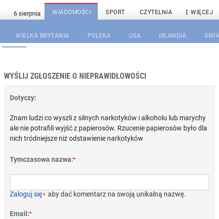

WIADOMOŚCI
SPORT
CZYTELNIA
WIĘCEJ
WIELKA BRYTANIA
POLSKA
USA
IRLANDIA
ŚWIA
WYŚLIJ ZGŁOSZENIE O NIEPRAWIDŁOWOŚCI
Dotyczy:
Znam ludzi co wyszli z silnych narkotyków i alkoholu lub marychy
ale nie potrafili wyjść z papierosów. Rzucenie papierosów było dla
nich tródniejsze niż odstawienie narkotyków
Tymczasowa nazwa:
*
Zaloguj się
›
aby dać komentarz na swoją unikalną nazwę.
Email:
*