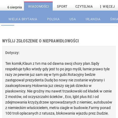

WIADOMOŚCI
SPORT
CZYTELNIA
WIĘCEJ
WIELKA BRYTANIA
POLSKA
USA
IRLANDIA
ŚWIA
WYŚLIJ ZGŁOSZENIE O NIEPRAWIDŁOWOŚCI
Dotyczy:
Ten komik,Klaun z tvn ma od dawna swoj chory plan.Sądy
respektuje tylko wtedy gdy jest to po jego myśli, łamie prawo tyle
razy ze pewnie juz sam się w tym gubi.Rotacyjny bedzie
zastępował prezydenta Dudę bo nowy nie zostanie wybrany i
zaakceptowany.Holownia juz cieszy się jak dziecko w
piaskownicy. Nie groźny mu nawet trzaskowski od kładek w cenie
2 mostów, od oczyszczalni ścieków , Eco, lgbt plus itd.I od
zdejmowania krzyży,drzew sprowadzanych z niemiec, autobusów
z niemieckim właścicielem, metra ciagle w budowie.Farmy ponad
100 troli oplacanych z ratusza, blokowania wjazdu prez.Dudzie.