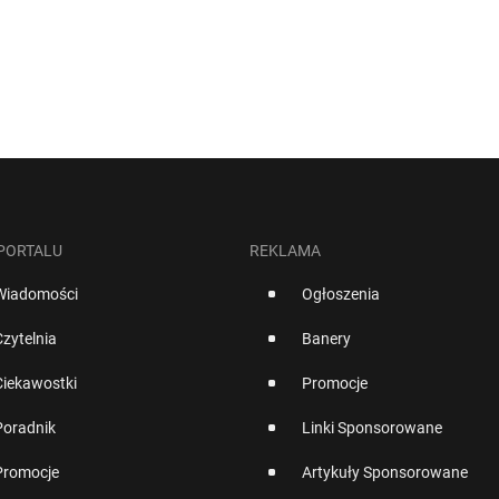
 PORTALU
REKLAMA
Wiadomości
Ogłoszenia
Czytelnia
Banery
Ciekawostki
Promocje
Poradnik
Linki Sponsorowane
Promocje
Artykuły Sponsorowane