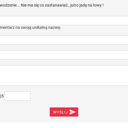
odzenie... Nie ma się co zastanawiać , jutro jadę na łowy !
mentarz na swoją unikalną nazwę.
+)5

WYŚLIJ